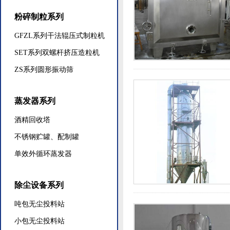
粉碎制粒系列
GFZL系列干法辊压式制粒机
SET系列双螺杆挤压造粒机
ZS系列圆形振动筛
蒸发器系列
酒精回收塔
不锈钢贮罐、配制罐
单效外循环蒸发器
除尘设备系列
吨包无尘投料站
小包无尘投料站